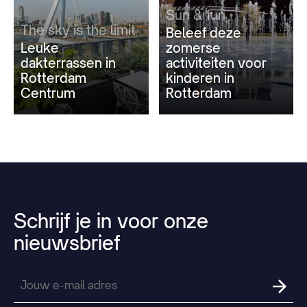
Sun & fun
The sky is the limit
Beleef deze
Leuke
zomerse
dakterrassen in
activiteiten voor
Rotterdam
kinderen in
Centrum
Rotterdam
Schrijf
je
in
voor
onze
nieuwsbrief