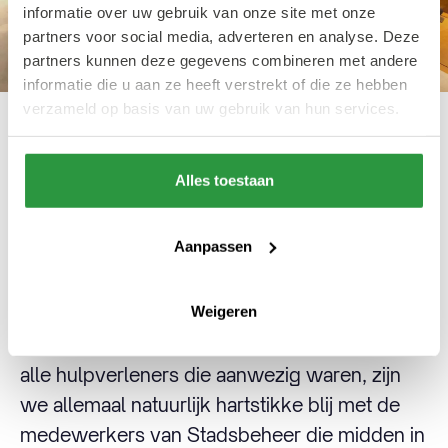
informatie over uw gebruik van onze site met onze
partners voor social media, adverteren en analyse. Deze
partners kunnen deze gegevens combineren met andere
informatie die u aan ze heeft verstrekt of die ze hebben
verzameld op basis van uw gebruik van hun services.
Niet lullen, maar poetsen
Alles toestaan
Ook het personeel van de dienst
Aanpassen
Stadsbeheer die werden ingezet bij herstel-
en opruimwerkzaamheden na de rellen
Weigeren
kregen de kans om met de koning te praten.
Want naast de respect en waardering voor
alle hulpverleners die aanwezig waren, zijn
we allemaal natuurlijk hartstikke blij met de
medewerkers van Stadsbeheer die midden in