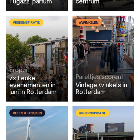
Fugazzi parfum
centrum
#REISINSPIRATIE
#WINKELEN
Eropuit
Pareltjes scoren!
7x Leuke
evenementen in
Vintage winkels in
juni in Rotterdam
Rotterdam
#ETEN & DRINKEN
#REISINSPIRATIE