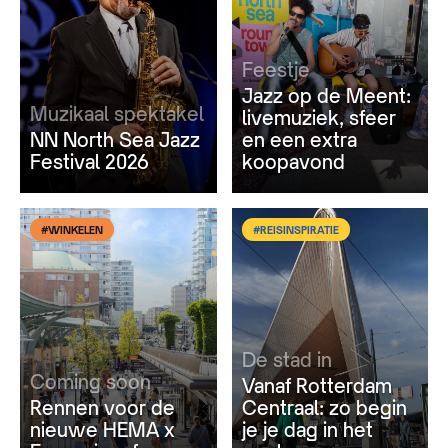
Feestje
Jazz op de Meent:
Muzikaal spektakel
livemuziek, sfeer
NN North Sea Jazz
en een extra
Festival 2026
koopavond
#WINKELEN
#REISINSPIRATIE
De stad in
Coming soon
Vanaf Rotterdam
Rennen voor de
Centraal: zo begin
nieuwe HEMA x
je je dag in het