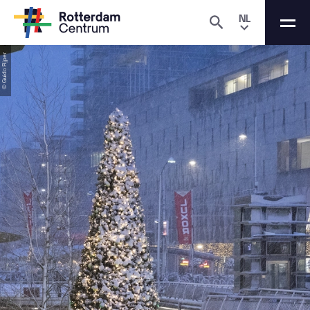
NL
© Guido Pijper