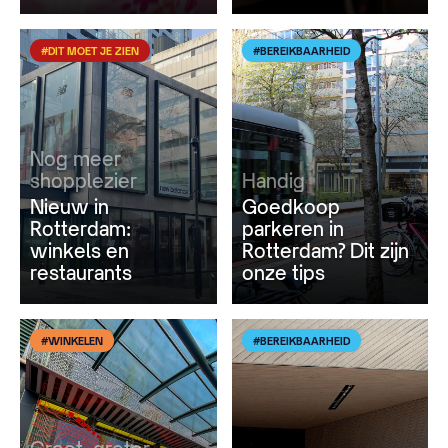
#DIT MOET JE ZIEN
#BEREIKBAARHEID
Nog meer
shopplezier
Handig
Nieuw in
Goedkoop
Rotterdam:
parkeren in
winkels en
Rotterdam? Dit zijn
restaurants
onze tips
#WINKELEN
#BEREIKBAARHEID