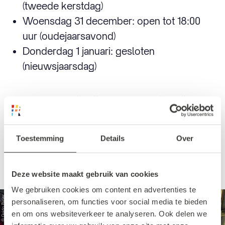
(tweede kerstdag)
Woensdag 31 december: open tot 18:00
uur (oudejaarsavond)
Donderdag 1 januari: gesloten
(nieuwsjaarsdag)
Het kan natuurlijk zijn dat de openingstijden
van jouw favoriete winkel net iets afwijken.
We raden daarom altijd aan om even de
Toestemming
Details
Over
website te checken van de winkel die je
graag wilt bezoeken.
Deze website maakt gebruik van cookies
We gebruiken cookies om content en advertenties te
© Guido Pijper
personaliseren, om functies voor social media te bieden
en om ons websiteverkeer te analyseren. Ook delen we