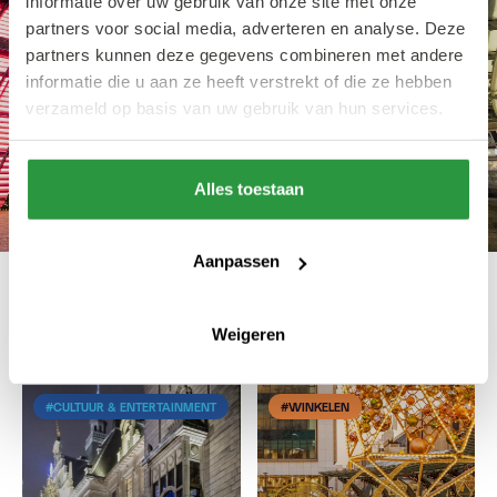
informatie over uw gebruik van onze site met onze
partners voor social media, adverteren en analyse. Deze
partners kunnen deze gegevens combineren met andere
informatie die u aan ze heeft verstrekt of die ze hebben
verzameld op basis van uw gebruik van hun services.
Alles toestaan
Aanpassen
Ook interessant
Weigeren
#CULTUUR & ENTERTAINMENT
#WINKELEN