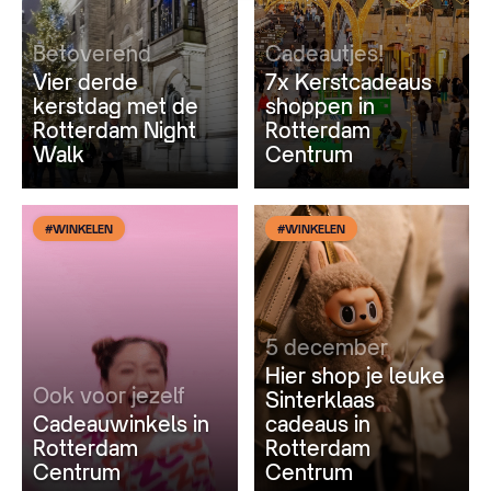
Betoverend
Cadeautjes!
Vier derde
7x Kerstcadeaus
kerstdag met de
shoppen in
Rotterdam Night
Rotterdam
Walk
Centrum
#WINKELEN
#WINKELEN
5 december
Hier shop je leuke
Ook voor jezelf
Sinterklaas
Cadeauwinkels in
cadeaus in
Rotterdam
Rotterdam
Centrum
Centrum