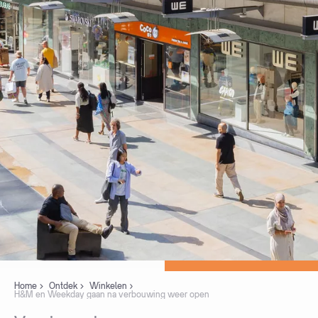
Home
Ontdek
Winkelen
H&M en Weekday gaan na verbouwing weer open