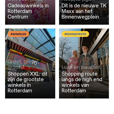
Cadeauwinkels in
Dit is de nieuwe TK
Rotterdam
Maxx aan het
Centrum
Binnenwegplein
#WINKELEN
#REISINSPIRATIE
Groot, groter,
grootst
Luxe en kwaliteit
Shoppen XXL: dit
Shopping route
zijn de grootste
langs dé high end
winkels in
winkels van
Rotterdam
Rotterdam