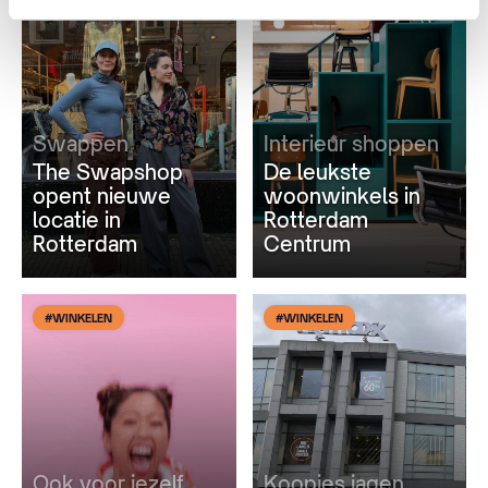
#WINKELEN
#WINKELEN
Swappen
Interieur shoppen
The Swapshop
De leukste
opent nieuwe
woonwinkels in
locatie in
Rotterdam
Rotterdam
Centrum
#WINKELEN
#WINKELEN
Ook voor jezelf
Koopjes jagen