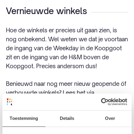
Vernieuwde winkels
Hoe de winkels er precies uit gaan zien, is
nog onbekend. Wel weten we dat je voortaan
de ingang van de Weekday in de Koopgoot
zit en de ingang van de H&M boven de
Koopgoot. Precies andersom dus!
Benieuwd naar nog meer nieuw geopende óf
verbouwde winkels? Lees het via
onderstaand artikel.
Toestemming
Details
Over
Nieuw in Rotterdam: winkels en
restaurants