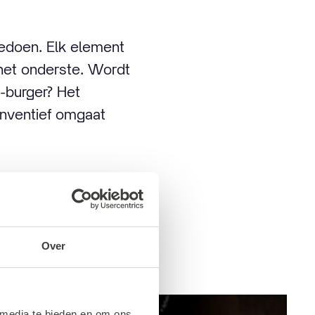
edoen. Elk element
 het onderste. Wordt
i-burger? Het
 inventief omgaat
en. Burgers kunnen
r wordt met een
prijs: een jaar lang
Over
 media te bieden en om ons