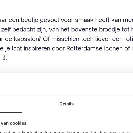
aar een beetje gevoel voor smaak heeft kan me
zelf bedacht zijn, van het bovenste broodje tot
r de kapsalon? Of misschien toch liever een rot
 je je laat inspireren door Rotterdamse iconen of
:).
Diego Buik, gaat de ingezonden burgers beoordel
 via de website van
Diego's Burgers
. De winnaa
ing bekendgemaakt en gaat naar huis met de hoofd
iego's Burgers!
Details
 van cookies
ent en advertenties te personaliseren, om functies voor social