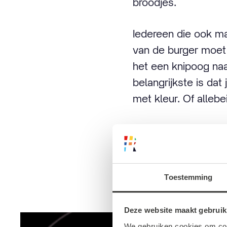
broodjes.
Iedereen die ook m
van de burger moet 
het een knipoog naa
belangrijkste is dat
met kleur. Of allebei 
Het enige jurylid, 
ingezonden worden
feestelijke onthull
gratis
hambo's
bij D
Toestemming
Deze website maakt gebruik
We gebruiken cookies om cont