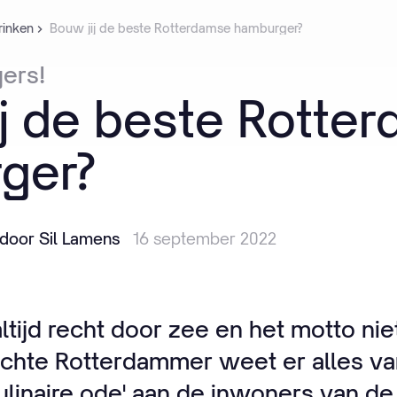
rinken
Bouw jij de beste Rotterdamse hamburger?
ers!
j
de
beste
Rotter
ger?
door Sil Lamens
16 september 2022
tijd recht door zee en het motto nie
chte Rotterdammer weet er alles van
culinaire ode' aan de inwoners van de