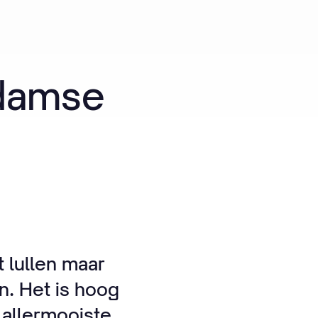
damse
t lullen maar
. Het is hoog
 allermooiste