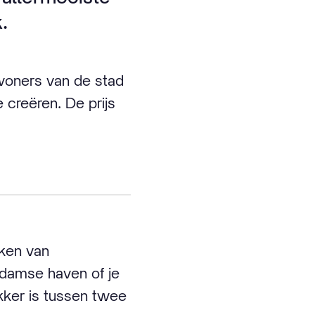
.
woners van de stad
creëren. De prijs
ken van
rdamse haven of je
kker is tussen twee