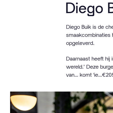
Diego 
Diego Buik is de ch
smaakcombinaties h
opgeleverd.
Daarnaast heeft hij
wereld.’ Deze burge
van... komt 'ie...€20