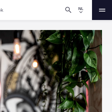
NL
ek