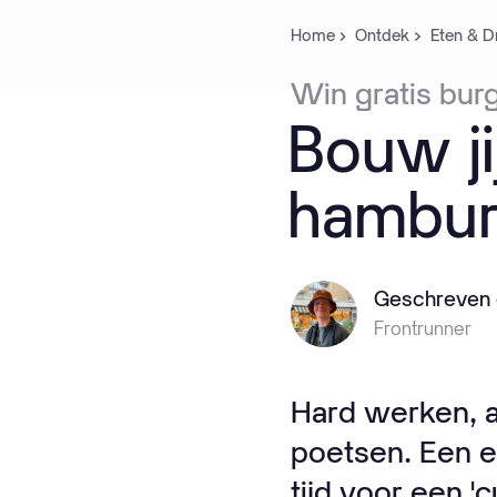
Home
Ontdek
Eten & D
Win
gratis
burg
Bouw
ji
hambur
Geschreven 
Frontrunner
Hard werken, al
poetsen. Een e
tijd voor een '