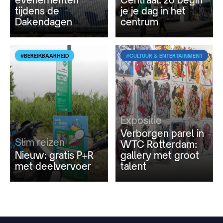
tijdens de
je je dag in het
Dakendagen
centrum
#BEREIKBAARHEID
#CULTUUR & ENTERTAINMENT
Expositie
Verborgen parel in
Slim reizen
WTC Rotterdam:
Nieuw: gratis P+R
gallery met groot
met deelvervoer
talent