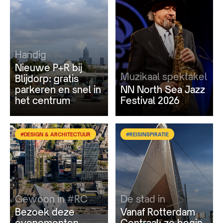
Handig
Nieuwe P+R bij
Muzikaal spektakel
Blijdorp: gratis
parkeren en snel in
NN North Sea Jazz
het centrum
Festival 2026
#DESIGN & ARCHITECTUUR
#REISINSPIRATIE
Gewoon in #RC
De stad in
Bezoek deze
Vanaf Rotterdam
evenementen
Centraal: zo begin