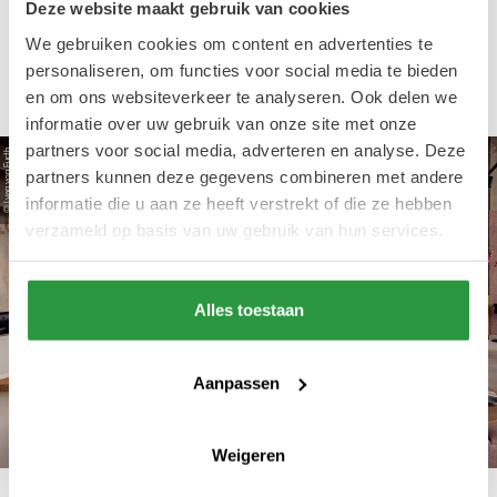
blij met het terras; hier kun je al tafelend
Deze website maakt gebruik van cookies
genieten van een van de mooiste uitzichten
We gebruiken cookies om content en advertenties te
over het water en Rotterdam.”
personaliseren, om functies voor social media te bieden
en om ons websiteverkeer te analyseren. Ook delen we
informatie over uw gebruik van onze site met onze
partners voor social media, adverteren en analyse. Deze
© Lyan von Furth
partners kunnen deze gegevens combineren met andere
informatie die u aan ze heeft verstrekt of die ze hebben
verzameld op basis van uw gebruik van hun services.
Alles toestaan
Aanpassen
Weigeren