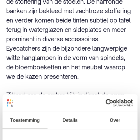
de stoffering van de stoelen. De halfronde
banken zijn bekleed met zachtroze stoffering
en verder komen beide tinten subtiel op tafel
terug in waterglazen en sideplates en meer
prominent in diverse accessoires.
Eyecatchers zijn de bijzondere langwerpige
witte hanglampen in de vorm van spindels,
de bloemboeketten en het meubel waarop
we de kazen presenteren.
Zittend aan de eetbar kijk je direct de open
keuken in, waardoor de bar ook een chef’s
table is. Voor private dining is het achterste
Toestemming
Details
Over
deel van het restaurant geschikt, hier is plaats
voor maximaal 20 personen. We zijn ook heel