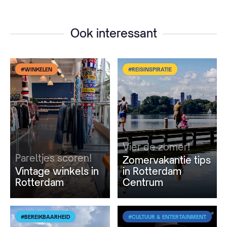
Ook interessant
#WINKELEN
#REISINSPIRATIE
Vier de zomer!
Pareltjes scoren!
Zomervakantie tips
Vintage winkels in
in Rotterdam
Rotterdam
Centrum
#BEREIKBAARHEID
#CULTUUR & ENTERTAINMENT