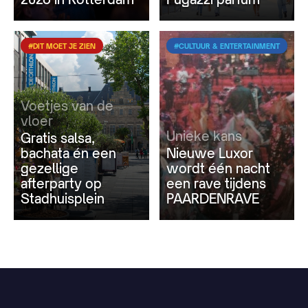
#DIT MOET JE ZIEN
#CULTUUR & ENTERTAINMENT
Voetjes van de
vloer
Unieke kans
Gratis salsa,
bachata én een
Nieuwe Luxor
gezellige
wordt één nacht
afterparty op
een rave tijdens
Stadhuisplein
PAARDENRAVE