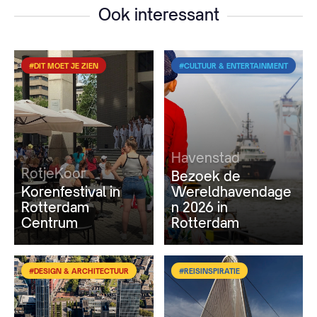
Ook interessant
#DIT MOET JE ZIEN
#CULTUUR & ENTERTAINMENT
Havenstad
RotjeKoor
Bezoek de
Korenfestival in
Wereldhavendage
Rotterdam
n 2026 in
Centrum
Rotterdam
#DESIGN & ARCHITECTUUR
#REISINSPIRATIE