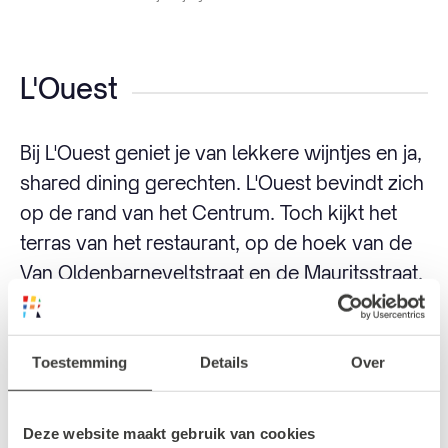
L'Ouest
Bij L'Ouest geniet je van lekkere wijntjes en ja,
shared dining gerechten. L'Ouest bevindt zich
op de rand van het Centrum. Toch kijkt het
terras van het restaurant, op de hoek van de
Van Oldenbarneveltstraat en de Mauritsstraat,
uit op het prachtige Oude Westen.
Het menu van L'Ouest wordt gevuld met
Toestemming
Details
Over
gerechten uit de hele wereld, met een flinke
knipoog naar de Franse keuken. Je eet er
Deze website maakt gebruik van cookies