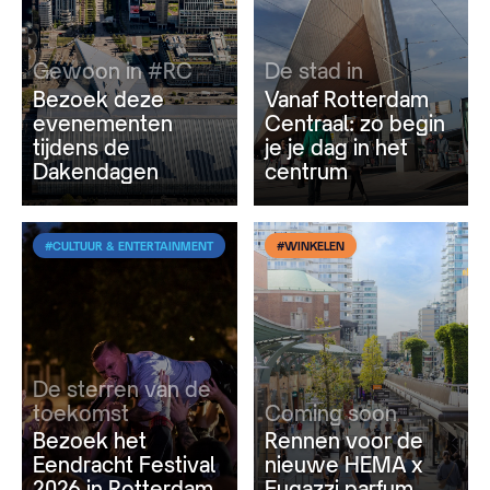
Gewoon in #RC
De stad in
Bezoek deze
Vanaf Rotterdam
evenementen
Centraal: zo begin
tijdens de
je je dag in het
Dakendagen
centrum
#CULTUUR & ENTERTAINMENT
#WINKELEN
De sterren van de
toekomst
Coming soon
Bezoek het
Rennen voor de
Eendracht Festival
nieuwe HEMA x
2026 in Rotterdam
Fugazzi parfum