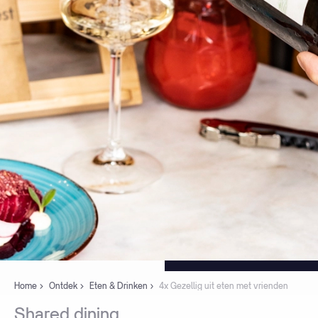
Home
Ontdek
Eten & Drinken
4x Gezellig uit eten met vrienden
Shared
dining