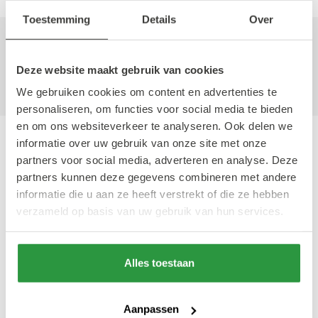
Toestemming
Details
Over
Geschreven door Mathilde
Simon
Deze website maakt gebruik van cookies
16 juni 2023
We gebruiken cookies om content en advertenties te
Frontrunner
personaliseren, om functies voor social media te bieden
en om ons websiteverkeer te analyseren. Ook delen we
informatie over uw gebruik van onze site met onze
partners voor social media, adverteren en analyse. Deze
Ook interessant
partners kunnen deze gegevens combineren met andere
informatie die u aan ze heeft verstrekt of die ze hebben
verzameld op basis van uw gebruik van hun services.
#WINKELEN
#CULTUUR & ENTERTAINMENT
Alles toestaan
Aanpassen