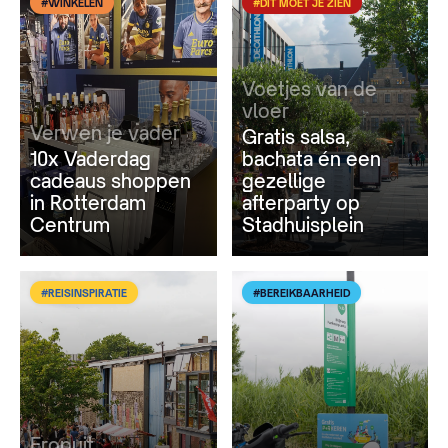
#WINKELEN
#DIT MOET JE ZIEN
Voetjes van de
vloer
Verwen je vader
Gratis salsa,
10x Vaderdag
bachata én een
cadeaus shoppen
gezellige
in Rotterdam
afterparty op
Centrum
Stadhuisplein
#REISINSPIRATIE
#BEREIKBAARHEID
Eropuit