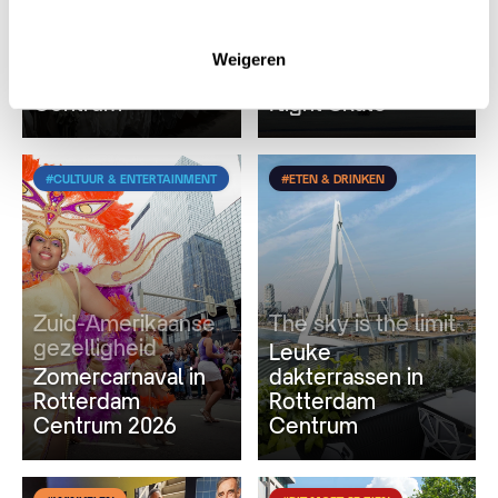
Mini
Rol mee
6x Leuke
Skate in juli en
babywinkels in
augustus mee met
Weigeren
Rotterdam
de Wednesday
Centrum
Night Skate
#CULTUUR & ENTERTAINMENT
#ETEN & DRINKEN
Zuid-Amerikaanse
The sky is the limit
gezelligheid
Leuke
Zomercarnaval in
dakterrassen in
Rotterdam
Rotterdam
Centrum 2026
Centrum