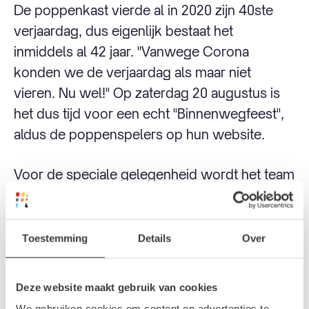
De poppenkast vierde al in 2020 zijn 40ste
verjaardag, dus eigenlijk bestaat het
inmiddels al 42 jaar. ''Vanwege Corona
konden we de verjaardag als maar niet
vieren. Nu wel!'' Op zaterdag 20 augustus is
het dus tijd voor een echt ''Binnenwegfeest'',
aldus de poppenspelers op hun website.
Voor de speciale gelegenheid wordt het team
van Poppenkast Binnenwegplein zaterdag
vergezeld door een gast uit de hoofdstad:
Egon Adel. De poppenspeler van de Dam
Toestemming
Details
Over
komt zijn hilarische kunsten laten zien.
Deze website maakt gebruik van cookies
Er wordt drie uur lang non-stop gespeeld.
We gebruiken cookies om content en advertenties te