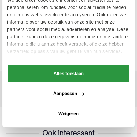
Haal dus een lekkere tosti bij de TostiHouse
personaliseren, om functies voor social media te bieden
en ga er goed voor zitten!
en om ons websiteverkeer te analyseren. Ook delen we
informatie over uw gebruik van onze site met onze
partners voor social media, adverteren en analyse. Deze
Op naar nog 40 jaar
poppenkast op het
partners kunnen deze gegevens combineren met andere
Binnenwegplein!
informatie die u aan ze heeft verstrekt of die ze hebben
verzameld op basis van uw gebruik van hun services.
Alles toestaan
Geschreven door Sil Lamens
19 augustus 2022
Aanpassen
Frontrunner
Weigeren
Ook interessant