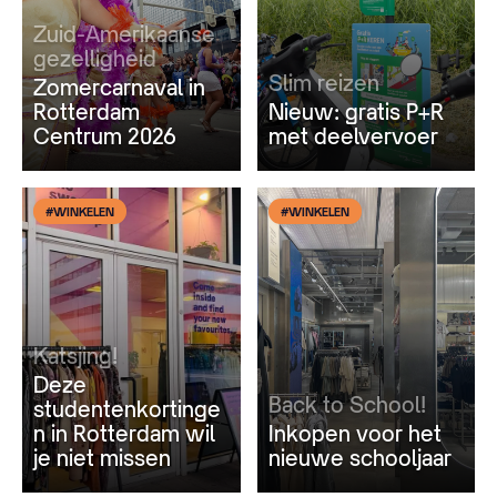
Zuid-Amerikaanse
gezelligheid
Slim reizen
Zomercarnaval in
Rotterdam
Nieuw: gratis P+R
Centrum 2026
met deelvervoer
#WINKELEN
#WINKELEN
Katsjing!
Deze
Back to School!
studentenkortinge
n in Rotterdam wil
Inkopen voor het
je niet missen
nieuwe schooljaar