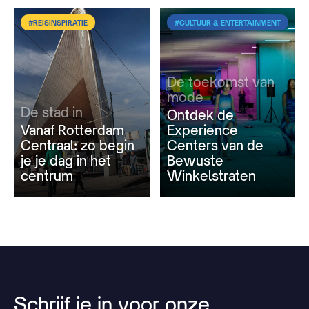
#REISINSPIRATIE
#CULTUUR & ENTERTAINMENT
De toekomst van
mode
De stad in
Ontdek de
Vanaf Rotterdam
Experience
Centraal: zo begin
Centers van de
je je dag in het
Bewuste
centrum
Winkelstraten
Schrijf
je
in
voor
onze