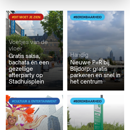
#DIT MOET JE ZIEN
#BEREIKBAARHEID
Voetjes van de
vloer
Handig
Gratis salsa,
bachata én een
Nieuwe P+R bij
gezellige
Blijdorp: gratis
afterparty op
parkeren en snel in
Stadhuisplein
het centrum
#CULTUUR & ENTERTAINMENT
#BEREIKBAARHEID