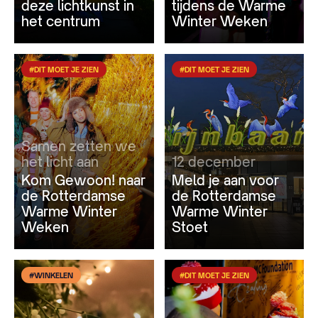
deze lichtkunst in
tijdens de Warme
het centrum
Winter Weken
#DIT MOET JE ZIEN
#DIT MOET JE ZIEN
Samen zetten we
het licht aan
12 december
Kom Gewoon! naar
Meld je aan voor
de Rotterdamse
de Rotterdamse
Warme Winter
Warme Winter
Weken
Stoet
#WINKELEN
#DIT MOET JE ZIEN