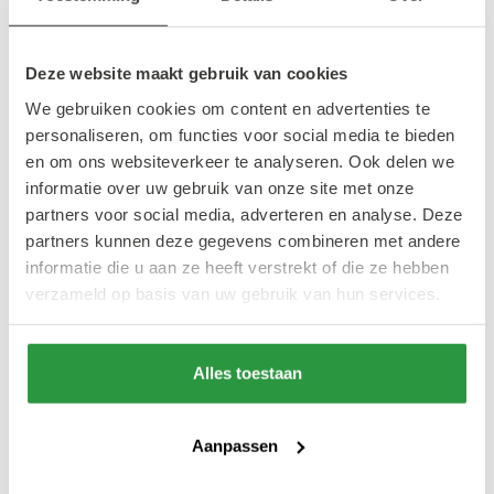
lichtkunst en diverse optredens van onder
andere een vuurdanseres en een vrouwelijk
dj collectief.
Deze website maakt gebruik van cookies
We gebruiken cookies om content en advertenties te
personaliseren, om functies voor social media te bieden
Hoeveel kilometer is de route en hoelang
en om ons websiteverkeer te analyseren. Ook delen we
duurt het lopen?
informatie over uw gebruik van onze site met onze
partners voor social media, adverteren en analyse. Deze
De route is ongeveer 3 kilometer lang en
partners kunnen deze gegevens combineren met andere
informatie die u aan ze heeft verstrekt of die ze hebben
loopt dwars door het centrum van de stad.
verzameld op basis van uw gebruik van hun services.
De geprogrammeerde route duurt naar
verwachting ca. 1,5 uur. Van 18.00 tot 19.30
uur.
Alles toestaan
Kan ik ook halverwege de route
Aanpassen
aansluiten?