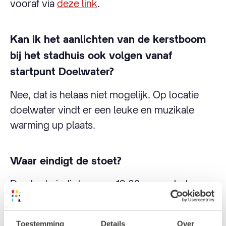
vooraf via
deze link
.
Kan ik het aanlichten van de kerstboom
bij het stadhuis ook volgen vanaf
startpunt Doelwater?
Nee, dat is helaas niet mogelijk. Op locatie
doelwater vindt er een leuke en muzikale
warming up plaats.
Waar eindigt de stoet?
De stoet eindigt om ca. 19.30 uur op het
Grote Kerkplein en in de Laurenskerk. Daar
kun je tot 23.00 uur nog genieten van
Toestemming
Details
Over