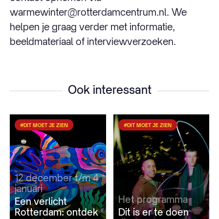
warmewinter@rotterdamcentrum.nl. We
helpen je graag verder met informatie,
beeldmateriaal of interviewverzoeken.
Ook interessant
#DIT MOET JE ZIEN
#DIT MOET JE ZIEN
12 december t/m 4
januari
Het programma
Een verlicht
Rotterdam: ontdek
Dit is er te doen