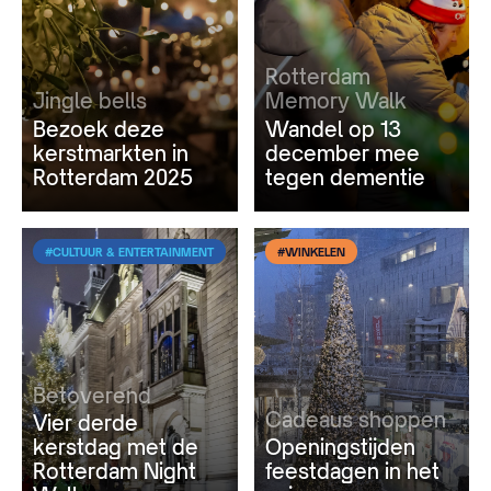
Rotterdam
Jingle bells
Memory Walk
Bezoek deze
Wandel op 13
kerstmarkten in
december mee
Rotterdam 2025
tegen dementie
#CULTUUR & ENTERTAINMENT
#WINKELEN
Betoverend
Cadeaus shoppen
Vier derde
kerstdag met de
Openingstijden
Rotterdam Night
feestdagen in het