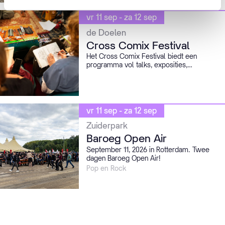
spektakel vol actie, innovatie en beleving.
vr 11 sep - za 12 sep
de Doelen
Cross Comix Festival
Het Cross Comix Festival biedt een
programma vol talks, exposities,
workshops, performances en meer in De
Doelen
vr 11 sep - za 12 sep
Zuiderpark
Baroeg Open Air
September 11, 2026 in Rotterdam. Twee
dagen Baroeg Open Air!
Pop en Rock