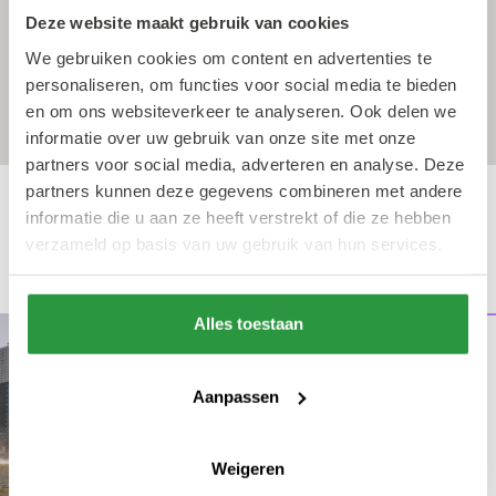
Deze website maakt gebruik van cookies
We gebruiken cookies om content en advertenties te
personaliseren, om functies voor social media te bieden
en om ons websiteverkeer te analyseren. Ook delen we
informatie over uw gebruik van onze site met onze
partners voor social media, adverteren en analyse. Deze
partners kunnen deze gegevens combineren met andere
informatie die u aan ze heeft verstrekt of die ze hebben
verzameld op basis van uw gebruik van hun services.
Ook leuk
Alles toestaan
vr 4 sep - zo 6 sep
Diverse locaties Rotterdam
Wereldhavendagen
Aanpassen
Tijdens de Wereldhavendagen ontdek je
de haven van Rotterdam zoals je die nog
nooit hebt gezien, met shows, excursies
Weigeren
en demonstraties op het water, land en in
de lucht. Een indrukwekkend maritiem