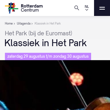
NL
Home
Uitagenda
Klassiek in Het Park
Het
Park
(bij
de
Euromast)
Klassiek
in
Het
Park
zaterdag 29 augustus t/m zondag 30 augustus