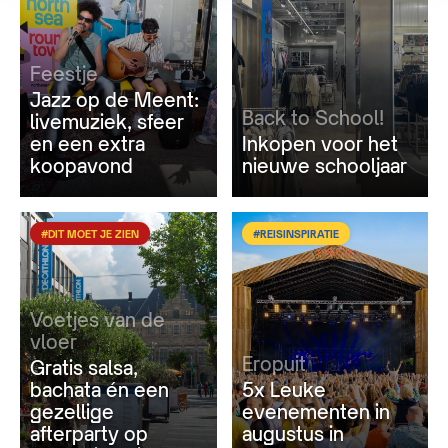
Feestje
Jazz op de Meent:
Back to School!
livemuziek, sfeer
en een extra
Inkopen voor het
koopavond
nieuwe schooljaar
#DIT MOET JE ZIEN
#REISINSPIRATIE
Voetjes van de
vloer
Eropuit
Gratis salsa,
bachata én een
5x Leuke
gezellige
evenementen in
afterparty op
augustus in