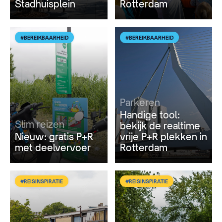
Stadhuisplein
Rotterdam
#BEREIKBAARHEID
#BEREIKBAARHEID
Parkeren
Handige tool:
Slim reizen
bekijk de realtime
Nieuw: gratis P+R
vrije P+R plekken in
met deelvervoer
Rotterdam
#REISINSPIRATIE
#REISINSPIRATIE