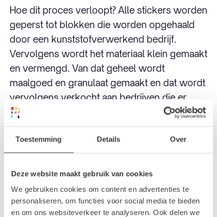
Hoe dit proces verloopt? Alle stickers worden
geperst tot blokken die worden opgehaald
door een kunststofverwerkend bedrijf.
Vervolgens wordt het materiaal klein gemaakt
en vermengd. Van dat geheel wordt
maalgoed en granulaat gemaakt en dat wordt
vervolgens verkocht aan bedrijven die er
flexibele materialen van maken, zoals
schoenzolen en tuinslangen.
Toestemming
Details
Over
Lees meer over Koningsdag 2023 in
Rotterdam!
Deze website maakt gebruik van cookies
We gebruiken cookies om content en advertenties te
personaliseren, om functies voor social media te bieden
Ben jij te vinden in Rotterdam Centrum tijdens
en om ons websiteverkeer te analyseren. Ook delen we