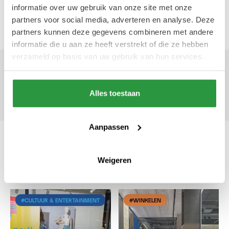
Koningsdag?
informatie over uw gebruik van onze site met onze
partners voor social media, adverteren en analyse. Deze
partners kunnen deze gegevens combineren met andere
informatie die u aan ze heeft verstrekt of die ze hebben
verzameld op basis van uw gebruik van hun services.
Geschreven door Lisanne van
Beurden
12 april 2023
Alles toestaan
Frontrunner
Aanpassen
Weigeren
Ook interessant
#CULTUUR & ENTERTAINMENT
#WINKELEN