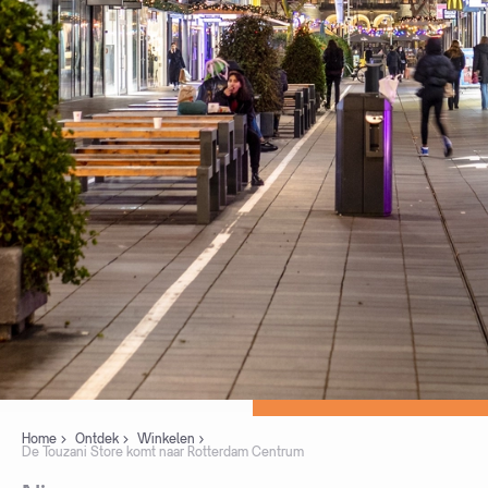
Home
Ontdek
Winkelen
De Touzani Store komt naar Rotterdam Centrum