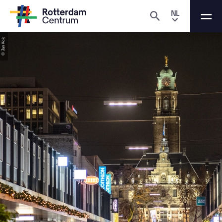
NL
© Jan Kok