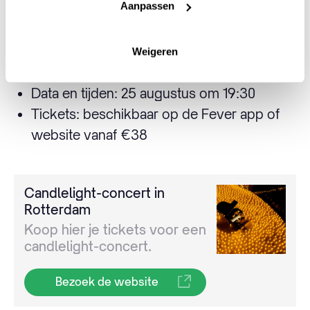
Aanpassen
Candlelight: Een tribute aan Hans Zimmer
Weigeren
Locatie: SS Rotterdam
Data en tijden: 25 augustus om 19:30
Tickets: beschikbaar op de Fever app of
website vanaf €38
Candlelight-concert in
Rotterdam
Koop hier je tickets voor een
candlelight-concert.
Bezoek de website