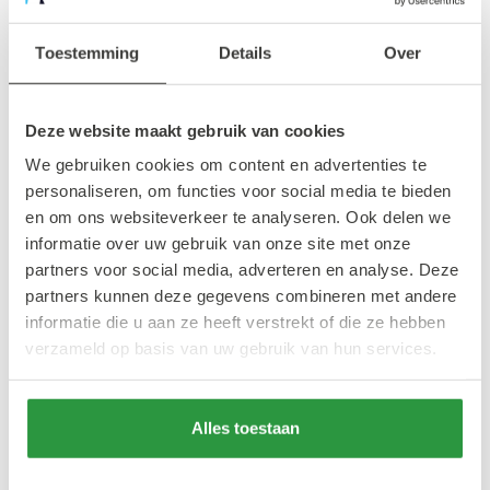
Candlelight: Een tribute aan Queen
Toestemming
Details
Over
Locatie: SS Rotterdam
Data en tijden: 14 juli om 17:30 en 19:30
Tickets: beschikbaar op de Fever app of
Deze website maakt gebruik van cookies
website vanaf €37
We gebruiken cookies om content en advertenties te
personaliseren, om functies voor social media te bieden
en om ons websiteverkeer te analyseren. Ook delen we
Candlelight: Coldplay meets Imagine
informatie over uw gebruik van onze site met onze
Dragons
partners voor social media, adverteren en analyse. Deze
partners kunnen deze gegevens combineren met andere
informatie die u aan ze heeft verstrekt of die ze hebben
Locatie: SS Rotterdam
verzameld op basis van uw gebruik van hun services.
Data en tijden: 14 juli om 21:30, en 25
augustus om 17:30 en 21:30
Alles toestaan
Tickets: beschikbaar op de Fever app of
website vanaf €37