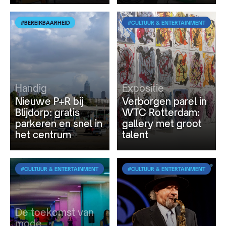
#BEREIKBAARHEID
#CULTUUR & ENTERTAINMENT
Handig
Expositie
Nieuwe P+R bij
Verborgen parel in
Blijdorp: gratis
WTC Rotterdam:
parkeren en snel in
gallery met groot
het centrum
talent
#CULTUUR & ENTERTAINMENT
#CULTUUR & ENTERTAINMENT
De toekomst van
mode