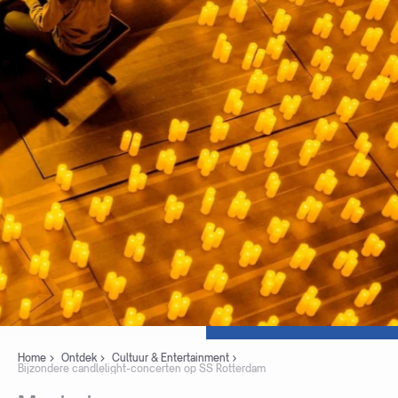
Home
Ontdek
Cultuur & Entertainment
Bijzondere candlelight-concerten op SS Rotterdam