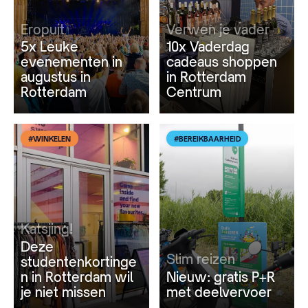
Eropuit
Verwen je vader
5x Leuke
10x Vaderdag
evenementen in
cadeaus shoppen
augustus in
in Rotterdam
Rotterdam
Centrum
#WINKELEN
#BEREIKBAARHEID
Katsjing!
Deze
Slim reizen
studentenkortinge
n in Rotterdam wil
Nieuw: gratis P+R
je niet missen
met deelvervoer